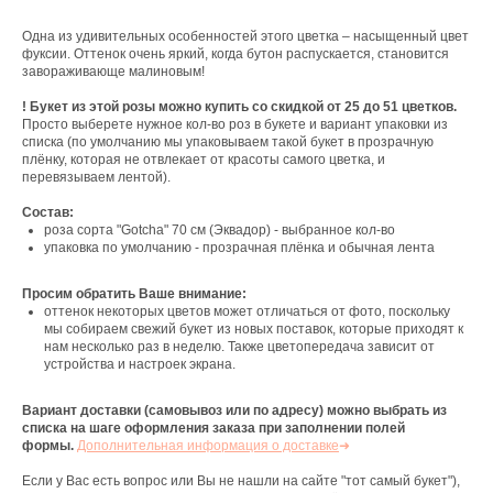
Одна из удивительных особенностей этого цветка – насыщенный цвет
фуксии. Оттенок очень яркий, когда бутон распускается, становится
завораживающе малиновым!
! Букет из этой розы можно купить со скидкой от 25 до 51 цветков.
Просто выберете нужное кол-во роз в букете и вариант упаковки из
списка (по умолчанию мы упаковываем такой букет в прозрачную
плёнку, которая не отвлекает от красоты самого цветка, и
перевязываем лентой).
Состав:
роза сорта "Gotcha" 70 см (Эквадор) - выбранное кол-во
упаковка по умолчанию - прозрачная плёнка и обычная лента
Просим обратить Ваше внимание:
оттенок некоторых цветов может отличаться от фото, поскольку
мы собираем свежий букет из новых поставок, которые приходят к
нам несколько раз в неделю. Также цветопередача зависит от
устройства и настроек экрана.
Вариант доставки (самовывоз или по адресу) можно выбрать из
списка на шаге оформления заказа при заполнении полей
формы.
Дополнительная информация о доставке
➜
Если у Вас есть вопрос или Вы не нашли на сайте "тот самый букет"),