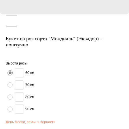
Букет из роз сорта "Мондиаль" (Эквадор) -
поштучно
Высота розы
60 см
70 см
80 см
90 см
День любви, семьи и верности