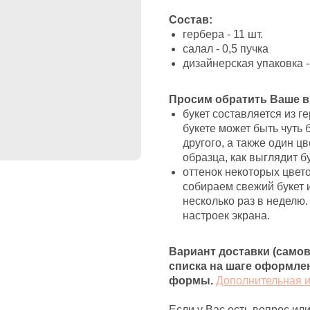
Состав:
гербера - 11 шт.
салал - 0,5 пучка
дизайнерская упаковка - 
Просим обратить Ваше в
букет составляется из ге
букете может быть чуть 
другого, а также один ц
образца, как выглядит бу
оттенок некоторых цвето
собираем свежий букет и
несколько раз в неделю.
настроек экрана.
Вариант доставки (само
списка на шаге оформлен
формы.
Дополнительная 
Если у Вас есть вопрос или